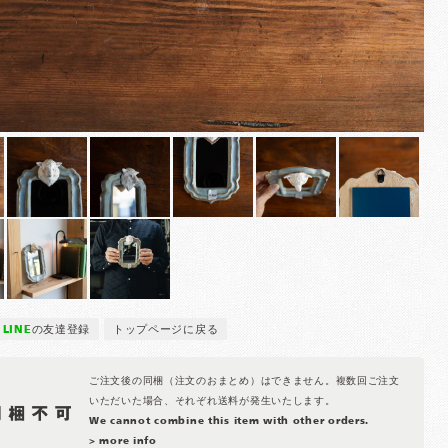
LINE
の友達登録
トップページに戻る
ご注文後の同梱（注文のおまとめ）はできません。複数回ご注文
いただいた場合、それぞれ送料が発生いたします。
We cannot combine this item with other orders.
> more info