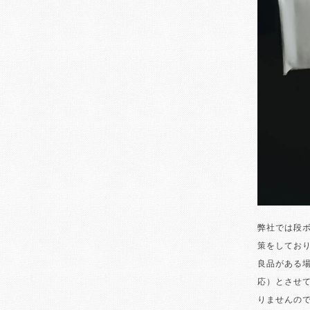
弊社では段
策をしてお
良品がある
応）とさせ
りませんの