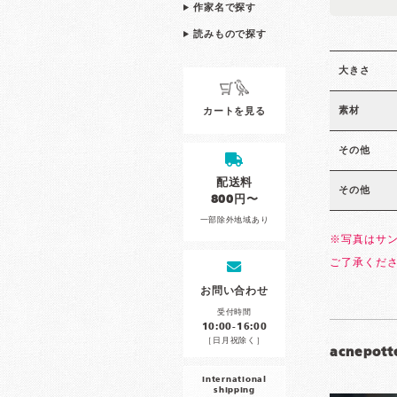
作家名で探す
読みもので探す
大きさ
素材
カートを見る
その他
配送料
その他
800円〜
一部除外地域あり
※写真はサ
ご了承くだ
お問い合わせ
受付時間
10:00-16:00
［日月祝除く］
acnepott
international
shipping