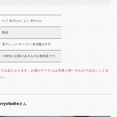
たて 約20cm／よこ 約13cm
陶器
電子レンジ/オーブン/食洗機は不可
※耐熱と記載のあるものは耐熱皿です。
ンプル品となります。お届けアイテムは写真と同一のものではないことを
さい。
erystudioさん