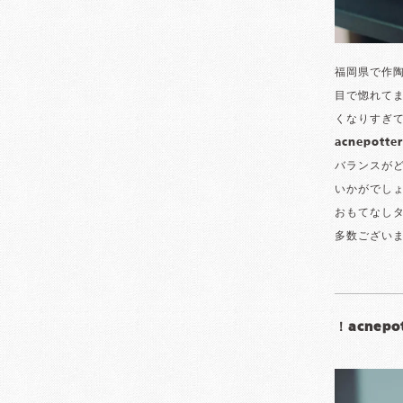
福岡県で作陶
目で惚れて
くなりすぎ
acnepo
バランスが
いかがでし
おもてなし
多数ござい
！acnep