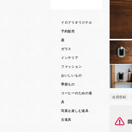
イロドリオリジナル
予約販売
器
ガラス
インテリア
ファッション
おいしいもの
季節もの
コーヒーのための道
会員登録
具
写真を楽しむ道具
古道具