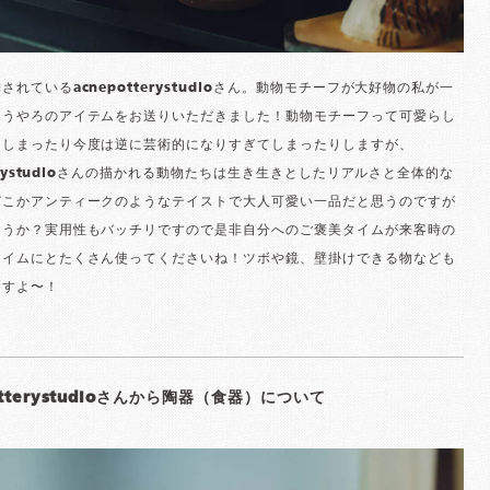
されているacnepotterystudioさん。動物モチーフが大好物の私が一
まうやろのアイテムをお送りいただきました！動物モチーフって可愛らし
てしまったり今度は逆に芸術的になりすぎてしまったりしますが、
tterystudioさんの描かれる動物たちは生き生きとしたリアルさと全体的な
どこかアンティークのようなテイストで大人可愛い一品だと思うのですが
ょうか？実用性もバッチリですので是非自分へのご褒美タイムが来客時の
タイムにとたくさん使ってくださいね！ツボや鏡、壁掛けできる物なども
ますよ〜！
otterystudioさんから陶器（食器）について