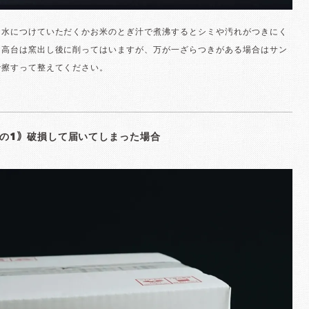
お水につけていただくかお米のとぎ汁で煮沸するとシミや汚れがつきにく
。高台は窯出し後に削ってはいますが、万が一ざらつきがある場合はサン
で擦すって整えてください。
の1｠破損して届いてしまった場合