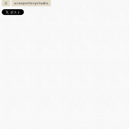
器
acnepotterystudio