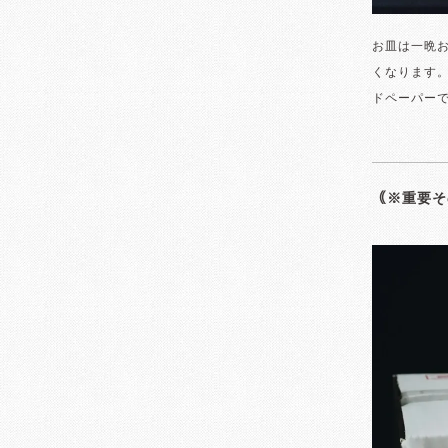
お皿は一晩
くなります
ドペーパー
｟※重要そ