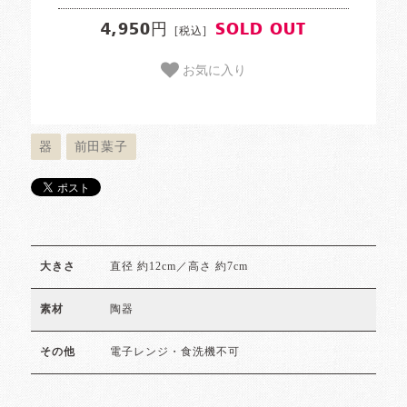
4,950円
SOLD OUT
[税込]
お気に入り
器
前田葉子
直径 約12cm／高さ 約7cm
大きさ
陶器
素材
電子レンジ・食洗機不可
その他