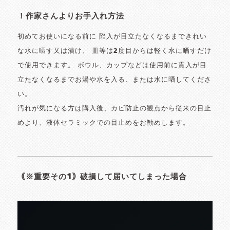
！作家さんよりお手入れ方法
初めてお使いになる前に 陥入が目立たなくなるまできれい
な水に晒す又は漬け、 皿等は2度目からは軽く水に晒すだけ
で使用できます。 ボウル、カップなどは使用前に貫入が目
立たなくなるまでお湯や水を入る、または水に晒してくださ
い。
汚れが気になる方は購入後、カビ防止の観点から従来の目止
めより、液体セラミックでの目止めをお勧めします。
｟※重要その1｠破損して届いてしまった場合