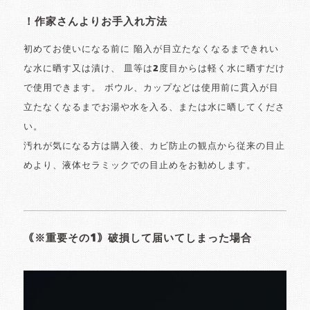
！作家さんよりお手入れ方法
初めてお使いになる前に 陥入が目立たなくなるまできれい
な水に晒す又は漬け、 皿等は2度目からは軽く水に晒すだけ
で使用できます。 ボウル、カップなどは使用前に貫入が目
立たなくなるまでお湯や水を入る、または水に晒してくださ
い。
汚れが気になる方は購入後、カビ防止の観点から従来の目止
めより、液体セラミックでの目止めをお勧めします。
｟※重要その1｠破損して届いてしまった場合