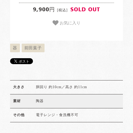
9,900円
SOLD OUT
[税込]
お気に入り
器
前田葉子
胴回り 約10cm／高さ 約11cm
大きさ
陶器
素材
電子レンジ・食洗機不可
その他