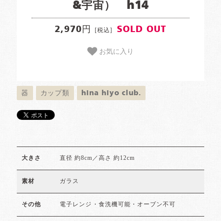
&宇宙） h14
2,970円
SOLD OUT
[税込]
お気に入り
器
カップ類
hina hiyo club.
直径 約8cm／高さ 約12cm
大きさ
ガラス
素材
電子レンジ・食洗機可能・オーブン不可
その他