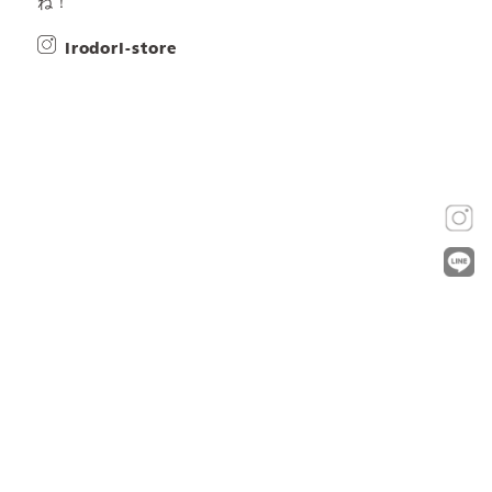
ね！
irodori-store