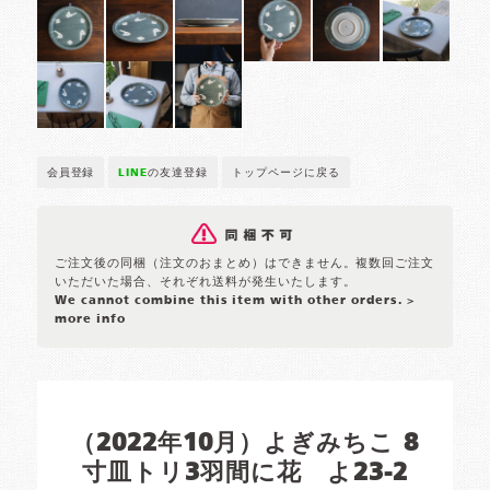
会員登録
LINE
の友達登録
トップページに戻る
ご注文後の同梱（注文のおまとめ）はできません。複数回ご注文
いただいた場合、それぞれ送料が発生いたします。
We cannot combine this item with other orders.
>
more info
（2022年10月）よぎみちこ 8
寸皿トリ3羽間に花 よ23-2