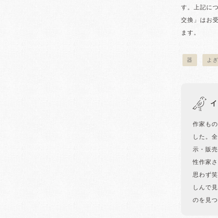
す。上記に
交換」はお
ます。
器
よ
イ
作家もの
した。全
示・販売
性作家さ
思わず笑
しんで見
のを見つ