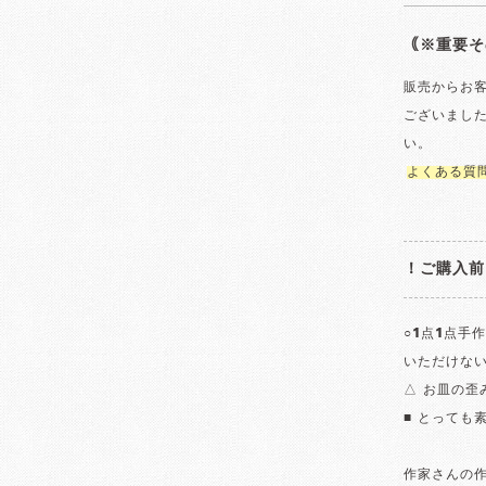
｟※重要そ
販売からお
ございまし
い。
よくある質
！ご購入前
○1点1点手
いただけな
△ お皿の
■ とっても
作家さんの