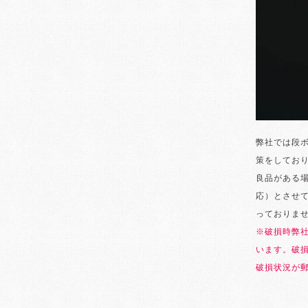
弊社では段
策をしてお
良品がある
応）とさせ
っておりま
※破損時弊
います。破
破損状況が