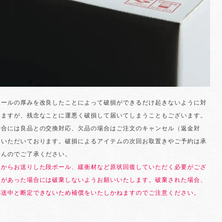
ボールの厚みを改良したことによって破損ができるだけ起きないように対
りますが、残念なことに運悪く破損して届いてしまうこともございます。
場合には良品との交換対応、欠品の場合はご注文のキャンセル（返金対
ていただいております。破損によるアイテムの次回お取置きやご予約は承
せんのでご了承ください。
社からお送りした段ボール、緩衝材など原状回復していただく必要がござ
損があった場合には破棄しないようお願いいたします。破棄された場合、
郵送中と断定できないため補償をいたしかねますのでご注意ください。