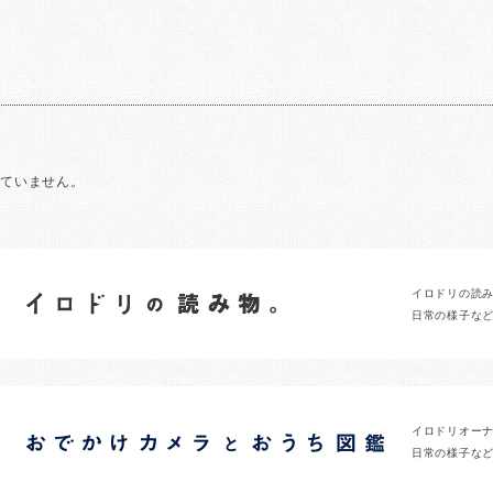
れていません。
イロドリの読
日常の様子な
イロドリオー
日常の様子な