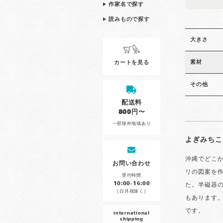
作家名で探す
読みもので探す
大きさ
素材
カートを見る
その他
配送料
800円〜
一部除外地域あり
よぎみちこ
沖縄でどこ
お問い合わせ
リの図案を
受付時間
10:00-16:00
た。半磁器
［日月祝除く］
もあります
です。
international
shipping