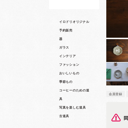
イロドリオリジナル
予約販売
器
ガラス
インテリア
ファッション
おいしいもの
季節もの
コーヒーのための道
会員登録
具
写真を楽しむ道具
古道具