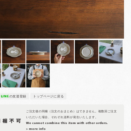
LINE
の友達登録
トップページに戻る
ご注文後の同梱（注文のおまとめ）はできません。複数回ご注文
いただいた場合、それぞれ送料が発生いたします。
We cannot combine this item with other orders.
> more info