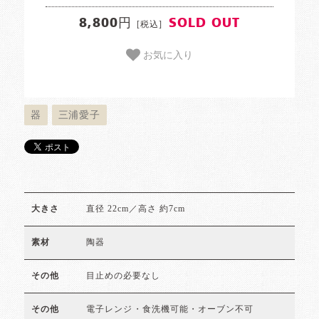
8,800円
SOLD OUT
[税込]
お気に入り
器
三浦愛子
直径 22cm／高さ 約7cm
大きさ
陶器
素材
目止めの必要なし
その他
電子レンジ・食洗機可能・オーブン不可
その他