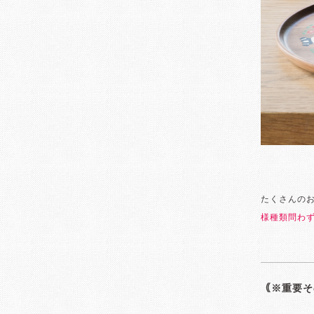
たくさんの
様種類問わず
｟※重要そ