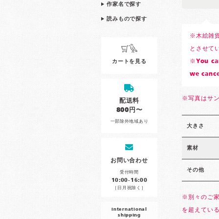
作家名で探す
読みもので探す
※木絵雑
とさせて
※You can
カートを見る
we cance
※写真はサ
配送料
800円〜
一部除外地域あり
大きさ
素材
お問い合わせ
その他
受付時間
10:00-16:00
［日月祝除く］
※別々のご
international
を超えてい
shipping