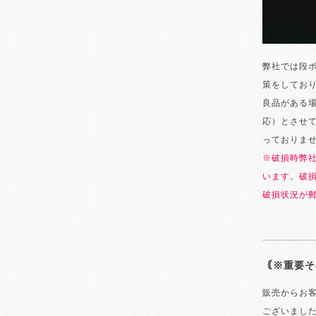
弊社では段
策をしてお
良品がある
応）とさせ
っておりま
※破損時弊
います。破
破損状況が
｟※重要そ
販売からお
ございまし