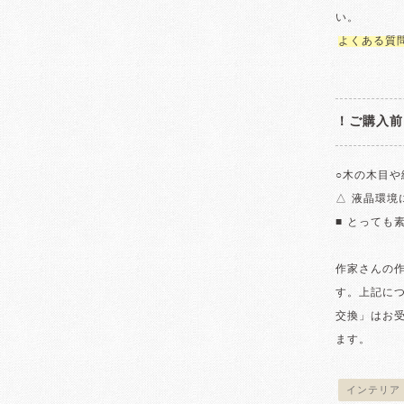
い。
よくある質
！ご購入前
○木の木目や
△ 液晶環
■ とっても
作家さんの
す。上記に
交換」はお
ます。
インテリア