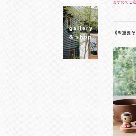
ますのでご
｟※重要そ