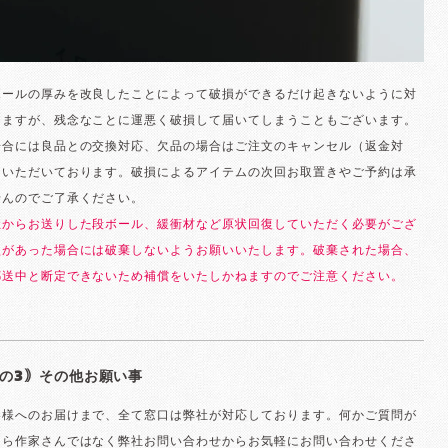
ボールの厚みを改良したことによって破損ができるだけ起きないように対
りますが、残念なことに運悪く破損して届いてしまうこともございます。
場合には良品との交換対応、欠品の場合はご注文のキャンセル（返金対
ていただいております。破損によるアイテムの次回お取置きやご予約は承
せんのでご了承ください。
社からお送りした段ボール、緩衝材など原状回復していただく必要がござ
損があった場合には破棄しないようお願いいたします。破棄された場合、
郵送中と断定できないため補償をいたしかねますのでご注意ください。
の3｠その他お願い事
客様へのお届けまで、全て窓口は弊社が対応しております。何かご質問が
たら作家さんではなく弊社お問い合わせからお気軽にお問い合わせくださ