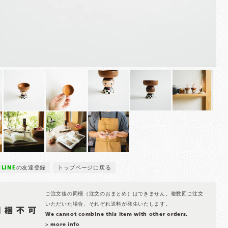
LINE
の友達登録
トップページに戻る
ご注文後の同梱（注文のおまとめ）はできません。複数回ご注文
いただいた場合、それぞれ送料が発生いたします。
We cannot combine this item with other orders.
> more info