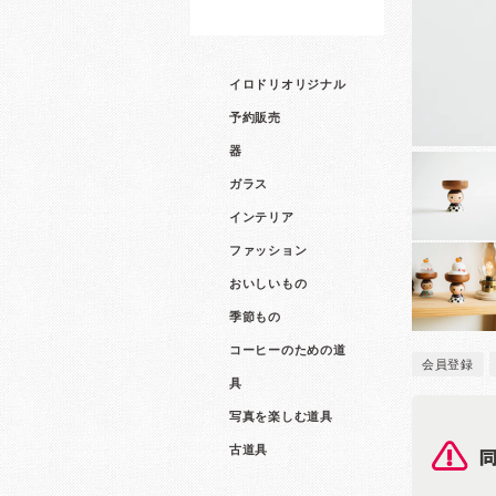
イロドリオリジナル
予約販売
器
ガラス
インテリア
ファッション
おいしいもの
季節もの
コーヒーのための道
会員登録
具
写真を楽しむ道具
古道具