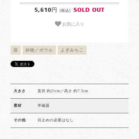
5,610円
SOLD OUT
[税込]
お気に入り
器
鉢物／ボウル
よぎみちこ
直径 約21cm／高さ 約7.5cm
大きさ
半磁器
素材
目止めの必要はなし
その他