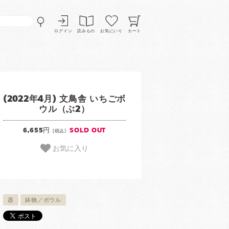
ログイン
読みもの
お気にいり
カート
(2022年4月) 文鳥舎 いちごボ
ウル（ぶ2）
6,655円
SOLD OUT
[税込]
お気に入り
器
鉢物／ボウル