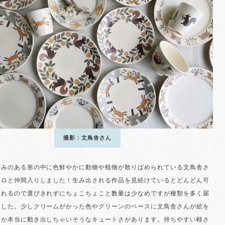
撮影：文鳥舎さん
かみのある形の中に色鮮やかに動物や植物が散りばめられている文鳥舎さ
イロと仲間入りしました！生み出される作品を見続けているとどんどん可
られるので選びきれずにちょこちょこと数量は少なめですが種類を多く届
ました。少しクリームがかった色やグリーンのベースに文鳥舎さんが絵を
だか本当に動き出しちゃいそうなキュートさがあります。持ちやすい軽さ