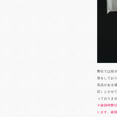
弊社では段
策をしてお
良品がある
応）とさせ
っておりま
※破損時弊
います。破