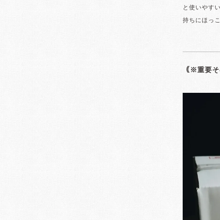
と使いやす
持ちにほっ
｟※重要そ