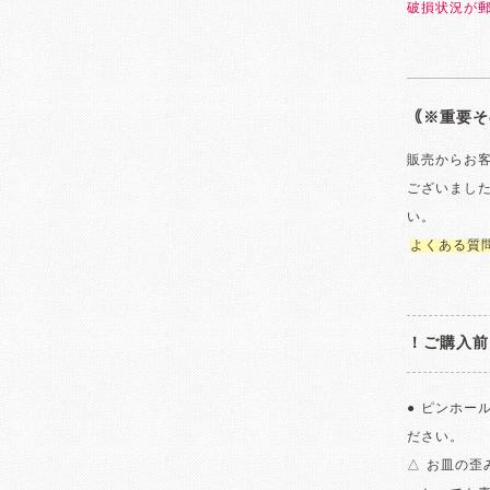
破損状況が
｟※重要そ
販売からお
ございまし
い。
よくある質
！ご購入前
● ピンホー
ださい。
△ お皿の