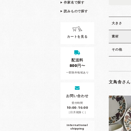
作家名で探す
読みもので探す
大きさ
素材
カートを見る
その他
配送料
800円〜
一部除外地域あり
文鳥舎さん
お問い合わせ
受付時間
10:00-16:00
［日月祝除く］
international
shipping