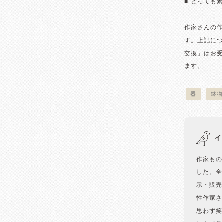
■ とっても
作家さんの
す。上記に
交換」はお
ます。
器
鉢
イ
作家もの
した。全
示・販売
性作家さ
思わず笑