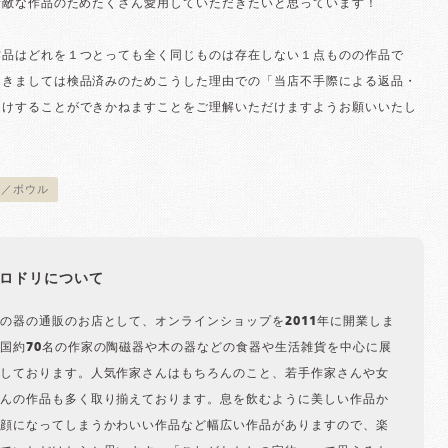
素敵な作品のためたくさん愛用していただきたいと思っています！
作品はどれを１つとっても全く同じものは存在しない１点ものの作品で
つきましては検品済みのためこうした理由での「当店不手際による返品・
受けすることができかねますことをご理解いただけますようお願いいたし
物／ボウル
ロドリについて
の器の通販のお店として、オンラインショップを2011年に開業しま
国約70名の作家の陶磁器や木の器などの食器や生活雑貨を中心に展
しております。人気作家さんはもちろんのこと、若手作家さんや女
んの作品も多く取り揃えております。息を飲むように美しい作品か
顔になってしまうかわいい作品など幅広い作品がありますので、楽