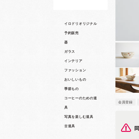
イロドリオリジナル
予約販売
器
ガラス
インテリア
ファッション
おいしいもの
季節もの
コーヒーのための道
会員登録
具
写真を楽しむ道具
古道具