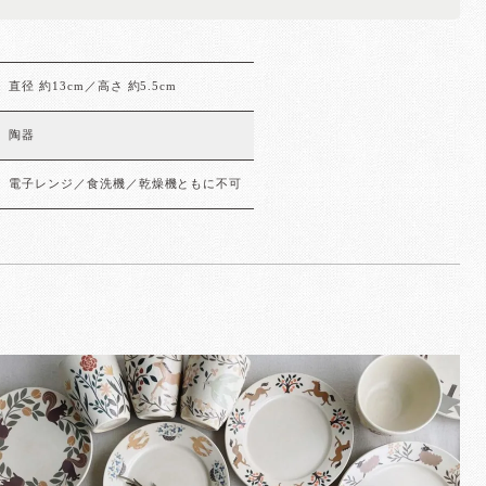
直径 約13cm／高さ 約5.5cm
陶器
電子レンジ／食洗機／乾燥機ともに不可