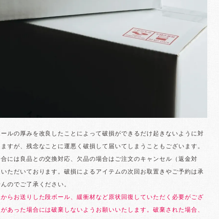
ボールの厚みを改良したことによって破損ができるだけ起きないように対
りますが、残念なことに運悪く破損して届いてしまうこともございます。
場合には良品との交換対応、欠品の場合はご注文のキャンセル（返金対
ていただいております。破損によるアイテムの次回お取置きやご予約は承
せんのでご了承ください。
社からお送りした段ボール、緩衝材など原状回復していただく必要がござ
損があった場合には破棄しないようお願いいたします。破棄された場合、