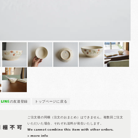
LINE
の友達登録
トップページに戻る
ご注文後の同梱（注文のおまとめ）はできません。複数回ご注文
いただいた場合、それぞれ送料が発生いたします。
We cannot combine this item with other orders.
> more info