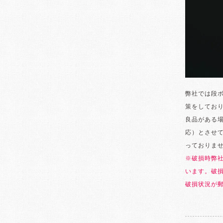
弊社では段
策をしてお
良品がある
応）とさせ
っておりま
※破損時弊
います。破
破損状況が