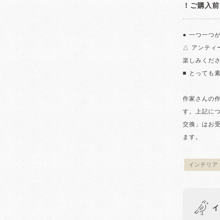
！ご購入前
● 一つ一つ
△ アンテ
楽しみくだ
■ とっても
作家さんの
す。上記に
交換」はお
ます。
インテリア
イ