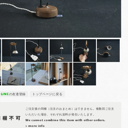
LINE
の友達登録
トップページに戻る
ご注文後の同梱（注文のおまとめ）はできません。複数回ご注文
いただいた場合、それぞれ送料が発生いたします。
We cannot combine this item with other orders.
> more info