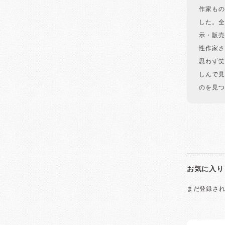
作家もの
した。全
示・販売
性作家さ
思わず笑
しんで見
のを見つ
お気に入り
まだ登録さ