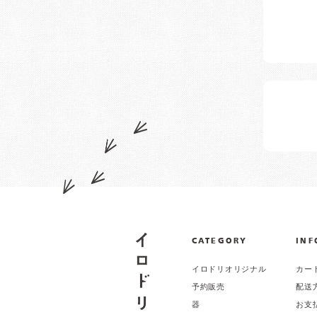
CATEGORY
INF
イロドリオリジナル
カー
予約販売
配送
器
お支