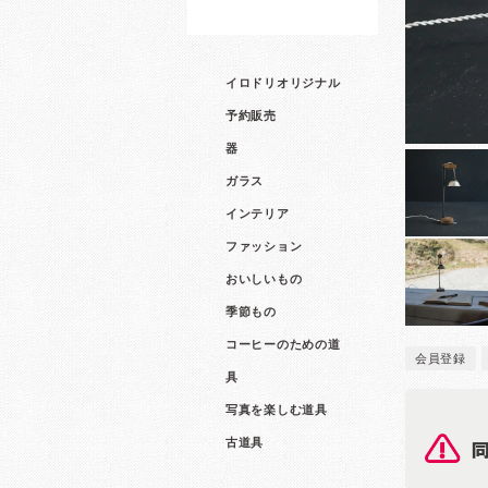
イロドリオリジナル
予約販売
器
ガラス
インテリア
ファッション
おいしいもの
季節もの
コーヒーのための道
会員登録
具
写真を楽しむ道具
古道具