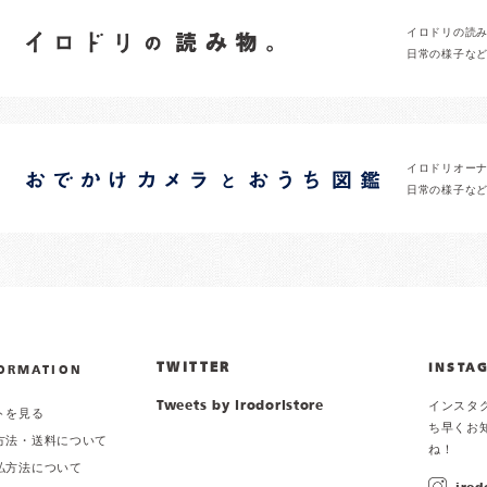
イロドリの読
日常の様子な
イロドリオー
日常の様子な
TWITTER
INSTA
ORMATION
Tweets by irodoristore
インスタ
トを見る
ち早くお
方法・送料について
ね！
払方法について