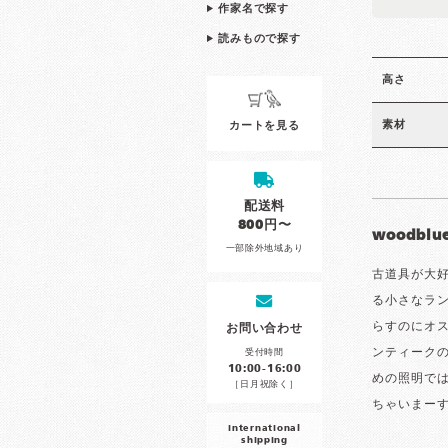
作家名で探す
読みもので探す
高さ
素材
カートを見る
配送料
800円〜
woodbl
一部除外地域あり
古道具が大好
る小さなラ
らすのにオ
お問い合わせ
ンティーク
受付時間
10:00-16:00
めの照明で
［日月祝除く］
ちゃいまー
international
shipping