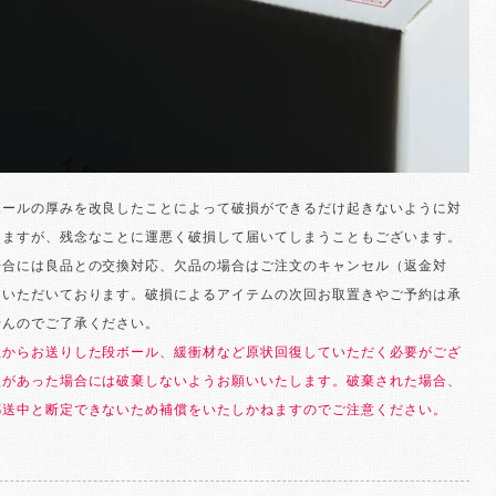
ボールの厚みを改良したことによって破損ができるだけ起きないように対
りますが、残念なことに運悪く破損して届いてしまうこともございます。
場合には良品との交換対応、欠品の場合はご注文のキャンセル（返金対
ていただいております。破損によるアイテムの次回お取置きやご予約は承
せんのでご了承ください。
社からお送りした段ボール、緩衝材など原状回復していただく必要がござ
損があった場合には破棄しないようお願いいたします。破棄された場合、
郵送中と断定できないため補償をいたしかねますのでご注意ください。