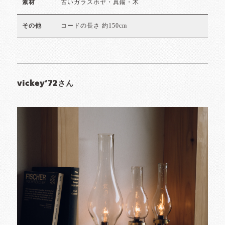
古いガラスホヤ・真鍮・木
素材
コードの長さ 約150cm
その他
vickey’72さん