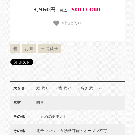
3,960円
SOLD OUT
[税込]
お気に入り
器
お皿
三浦愛子
縦 約18cm／横 約24cm／高さ 約3cm
大きさ
陶器
素材
目止めの必要なし
その他
電子レンジ・食洗機可能・オーブン不可
その他