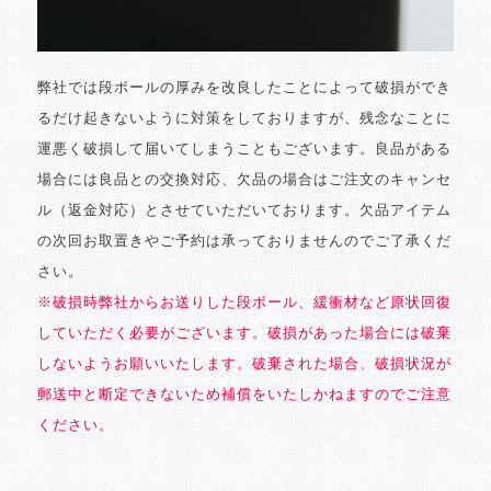
弊社では段ボールの厚みを改良したことによって破損ができ
るだけ起きないように対策をしておりますが、残念なことに
運悪く破損して届いてしまうこともございます。良品がある
場合には良品との交換対応、欠品の場合はご注文のキャンセ
ル（返金対応）とさせていただいております。欠品アイテム
の次回お取置きやご予約は承っておりませんのでご了承くだ
さい。
※破損時弊社からお送りした段ボール、緩衝材など原状回復
していただく必要がございます。破損があった場合には破棄
しないようお願いいたします。破棄された場合、破損状況が
郵送中と断定できないため補償をいたしかねますのでご注意
ください。