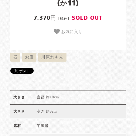
(か11)
7,370円
SOLD OUT
[税込]
お気に入り
器
お皿
川原れもん
直径 約19cm
大きさ
高さ 約3cm
大きさ
半磁器
素材