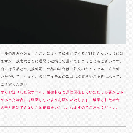
ボールの厚みを改良したことによって破損ができるだけ起きないように対
りますが、残念なことに運悪く破損して届いてしまうこともございます。
場合には良品との交換対応、欠品の場合はご注文のキャンセル（返金対
ていただいております。欠品アイテムの次回お取置きやご予約は承ってお
でご了承ください。
社からお送りした段ボール、緩衝材など原状回復していただく必要がござ
損があった場合には破棄しないようお願いいたします。破棄された場合、
郵送中と断定できないため補償をいたしかねますのでご注意ください。