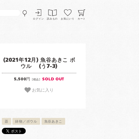
ログイン
読みもの
お気にいり
カート
(2021年12月) 魚谷あきこ ボ
ウル (う7-3)
5,500円
SOLD OUT
[税込]
お気に入り
器
鉢物／ボウル
魚谷あきこ