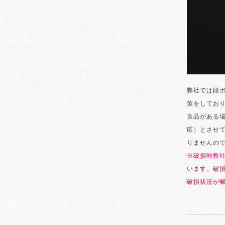
弊社では段
策をしてお
良品がある
応）とさせ
りませんの
※破損時弊
います。破
破損状況が