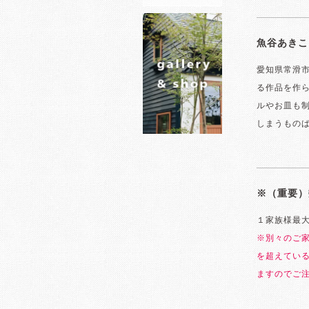
魚谷あきこ
愛知県常滑
る作品を作
ルやお皿も
しまうもの
※（重要）
１家族様最
※別々のご
を超えてい
ますのでご