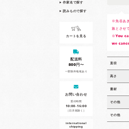
作家名で探す
読みもので探す
※魚谷あ
族とさせ
※You can
カートを見る
we cance
配送料
直径
800円〜
一部除外地域あり
高さ
素材
お問い合わせ
受付時間
その他
10:00-16:00
［日月祝除く］
その他
international
shipping