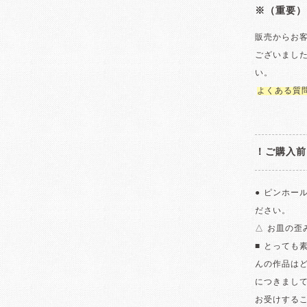
※（重要）
販売からお
ございまし
い。
よくある質
！ご購入前
● ピンホー
ださい。
△ お皿の
■ とっても
んの作品は
につきまし
お受けする