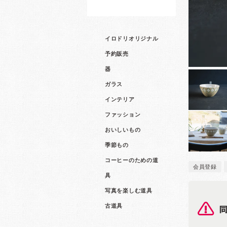
イロドリオリジナル
予約販売
器
ガラス
インテリア
ファッション
おいしいもの
季節もの
コーヒーのための道
会員登録
具
写真を楽しむ道具
古道具