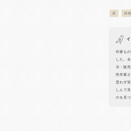
器
鉢
イ
作家もの
した。全
示・販売
性作家さ
思わず笑
しんで見
のを見つ