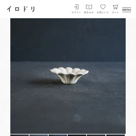
イロドリ
ログイン
読みもの
お気にいり
カート