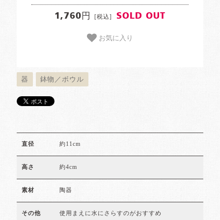
1,760円
SOLD OUT
[税込]
お気に入り
器
鉢物／ボウル
約11cm
直径
約4cm
高さ
陶器
素材
使用まえに水にさらすのがおすすめ
その他