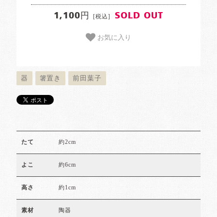
1,100円
SOLD OUT
[税込]
お気に入り
器
箸置き
前田葉子
約2cm
たて
約6cm
よこ
約1cm
高さ
陶器
素材