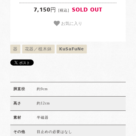
7,150円
SOLD OUT
[税込]
お気に入り
器
花器／植木鉢
KuSaFuNe
約9cm
胴直径
約12cm
高さ
半磁器
素材
目止めの必要はなし
その他