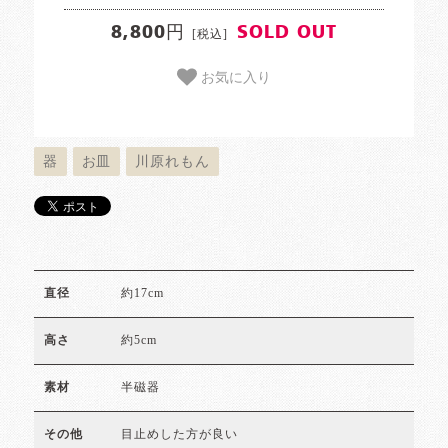
8,800円
SOLD OUT
[税込]
お気に入り
器
お皿
川原れもん
約17cm
直径
約5cm
高さ
半磁器
素材
目止めした方が良い
その他