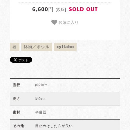
6,600円
SOLD OUT
[税込]
お気に入り
器
鉢物／ボウル
cyilabo
約20cm
直径
約5cm
高さ
半磁器
素材
目止めはした方が良い
その他