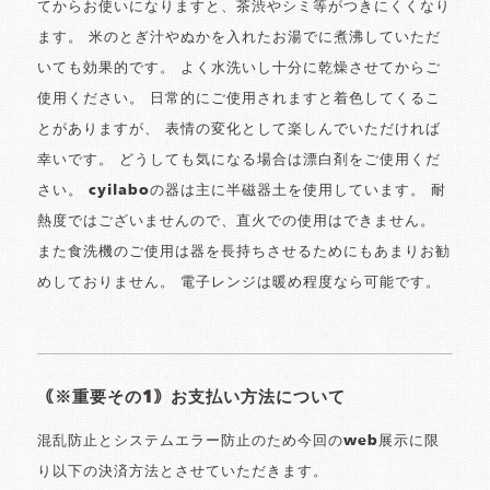
てからお使いになりますと、茶渋やシミ等がつきにくくなり
ます。 米のとぎ汁やぬかを入れたお湯でに煮沸していただ
いても効果的です。 よく水洗いし十分に乾燥させてからご
使用ください。 日常的にご使用されますと着色してくるこ
とがありますが、 表情の変化として楽しんでいただければ
幸いです。 どうしても気になる場合は漂白剤をご使用くだ
さい。 cyilaboの器は主に半磁器土を使用しています。 耐
熱度ではございませんので、直火での使用はできません。
また食洗機のご使用は器を長持ちさせるためにもあまりお勧
めしておりません。 電子レンジは暖め程度なら可能です。
｟※重要その1｠お支払い方法について
混乱防止とシステムエラー防止のため今回のweb展示に限
り以下の決済方法とさせていただきます。