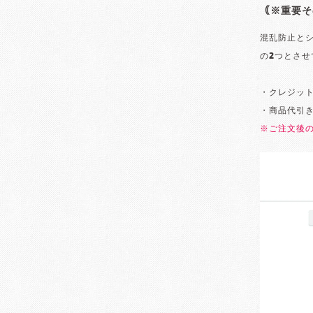
｟※重要そ
混乱防止と
の2つとさせ
・クレジッ
・商品代引
※ご注文後