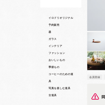
イロドリオリジナル
予約販売
器
ガラス
インテリア
ファッション
おいしいもの
季節もの
コーヒーのための道
会員登録
具
写真を楽しむ道具
古道具