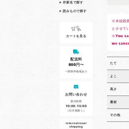
作家名で探す
読みもので探す
※木絵雑
とさせて
※You can
カートを見る
we cance
配送料
たて
800円〜
一部除外地域あり
よこ
高さ
お問い合わせ
受付時間
素材
10:00-16:00
［日月祝除く］
その他
international
shipping