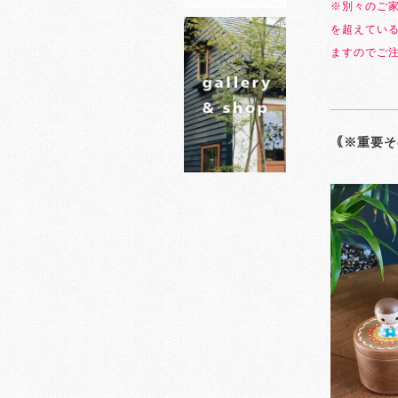
※別々のご
を超えてい
ますのでご
｟※重要そ