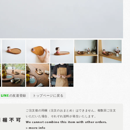
LINE
の友達登録
トップページに戻る
ご注文後の同梱（注文のおまとめ）はできません。複数回ご注文
いただいた場合、それぞれ送料が発生いたします。
We cannot combine this item with other orders.
> more info