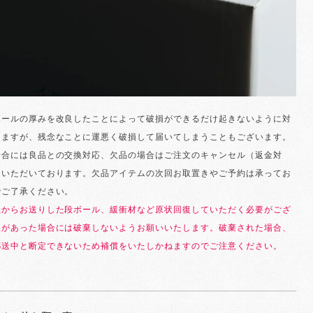
ボールの厚みを改良したことによって破損ができるだけ起きないように対
りますが、残念なことに運悪く破損して届いてしまうこともございます。
場合には良品との交換対応、欠品の場合はご注文のキャンセル（返金対
ていただいております。欠品アイテムの次回お取置きやご予約は承ってお
でご了承ください。
社からお送りした段ボール、緩衝材など原状回復していただく必要がござ
損があった場合には破棄しないようお願いいたします。破棄された場合、
郵送中と断定できないため補償をいたしかねますのでご注意ください。