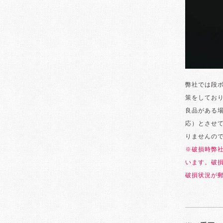
弊社では段
策をしてお
良品がある
応）とさせ
りませんの
※破損時弊
います。破
破損状況が