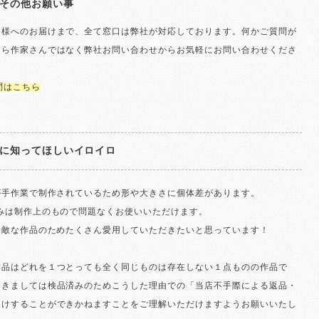
その他お願い事
客様へのお届けまで、全て窓口は弊社が対応しております。何かご質問が
たら作家さんではなく弊社お問い合わせからお気軽にお問い合わせくださ
問はこちら
に知ってほしいイロイロ
が手作業で制作されているため形や大きさに個体差があります。
歪みは制作上のもので問題なくお使いいただけます。
素敵な作品のためたくさん愛用していただきたいと思っています！
作品はどれを１つとっても全く同じものは存在しない１点ものの作品で
つきましては検品済みのためこうした理由での「当店不手際による返品・
受けすることができかねますことをご理解いただけますようお願いいたし