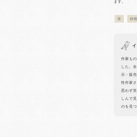
ます。
器
鉢
イ
作家もの
した。全
示・販売
性作家さ
思わず笑
しんで見
のを見つ