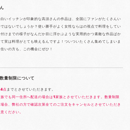
ん
に白いイッチンが印象的な高須さんの作品は、全国にファンがたくさんい
のではないでしょうか？使い勝手がよく女性ならはの視点で料理をしてい
片付けまでの様子がなんだか目に浮かぶような実用的かつ素敵な作品ばか
って実は料理がとても映えるんですよ！ついついたくさん集めてしまいま
お住いの方も、この機会にぜひ！
数量制限について
大
4点
までとさせていただきます。
家族でも同一住所へ配送の場合は1家族とさせていただきます。数量制限
る場合、弊社の方で確認次第全てのご注文をキャンセルとさせていただき
注意ください。