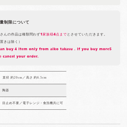
量制限について
さんの作品は種類問わず
1家族様4点まで
とさせていただきます。
置きは除く）
n buy 4 item only from aiko takasu . If you buy more5
 cancel your order.
直径 約20cm／高さ 約6.5cm
陶器
目止め不要／電子レンジ・食洗機共に可