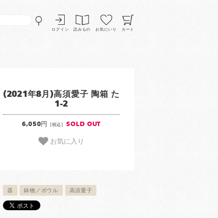
ログイン
読みもの
お気にいり
カート
(2021年8月)高須愛子 陶箱 た
1-2
6,050円
SOLD OUT
[税込]
お気に入り
器
鉢物／ボウル
高須愛子