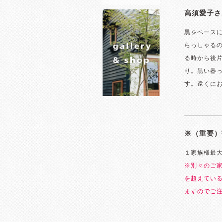
高須愛子さ
黒をベース
らっしゃる
る時から後
り。黒い器
す。遠くに
※（重要）
１家族様最
※別々のご
を超えてい
ますのでご