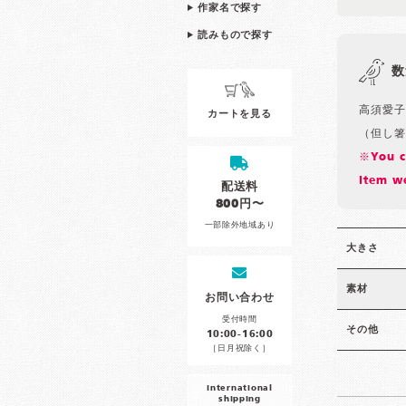
作家名で探す
読みもので探す
数
高須愛子
カートを見る
（但し箸
※You ca
item we
配送料
800円〜
一部除外地域あり
大きさ
素材
お問い合わせ
受付時間
その他
10:00-16:00
［日月祝除く］
international
shipping