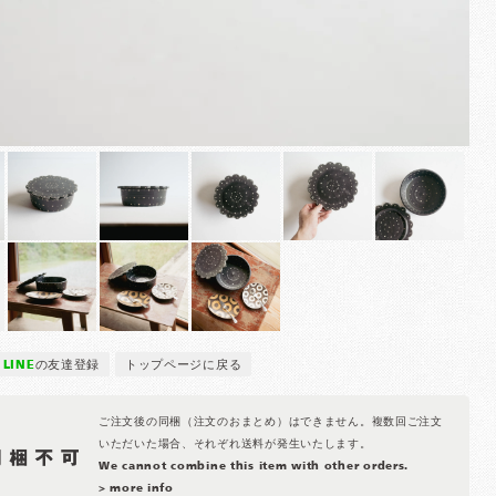
LINE
の友達登録
トップページに戻る
ご注文後の同梱（注文のおまとめ）はできません。複数回ご注文
いただいた場合、それぞれ送料が発生いたします。
We cannot combine this item with other orders.
> more info