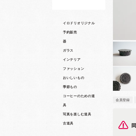
イロドリオリジナル
予約販売
器
ガラス
インテリア
ファッション
おいしいもの
季節もの
コーヒーのための道
会員登録
具
写真を楽しむ道具
古道具