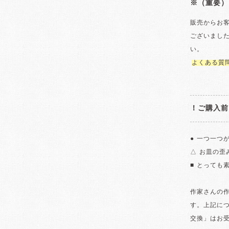
※（重要）
販売からお
ございまし
い。
よくある質
！ご購入前
● 一つ一つ
△ お皿の
■ とっても
作家さんの
す。上記に
交換」はお