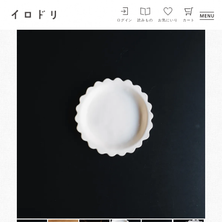
イロドリ
ログイン
読みもの
お気にいり
カート