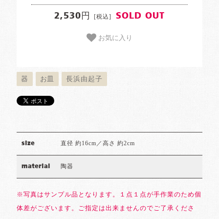
2,530円
SOLD OUT
[税込]
お気に入り
器
お皿
長浜由起子
直径 約16cm／高さ 約2cm
size
陶器
material
※写真はサンプル品となります。１点１点が手作業のため個
体差がございます。ご指定は出来ませんのでご了承くださ