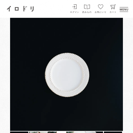
イロドリ
ログイン
読みもの
お気にいり
カート