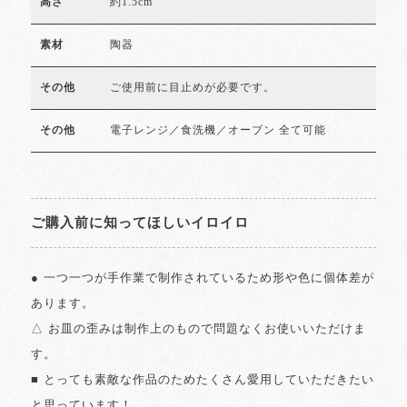
約1.5cm
高さ
陶器
素材
ご使用前に目止めが必要です。
その他
電子レンジ／食洗機／オーブン 全て可能
その他
ご購入前に知ってほしいイロイロ
● 一つ一つが手作業で制作されているため形や色に個体差が
あります。
△ お皿の歪みは制作上のもので問題なくお使いいただけま
す。
■ とっても素敵な作品のためたくさん愛用していただきたい
と思っています！