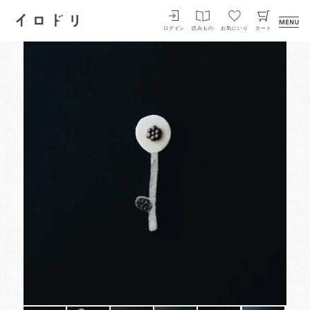
イロドリ
ログイン
読みもの
お気にいり
カート