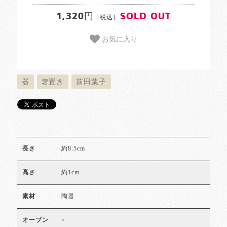
1,320円
SOLD OUT
[税込]
お気に入り
器
箸置き
前田葉子
約8.5cm
長さ
約1cm
高さ
陶器
素材
×
オーブン