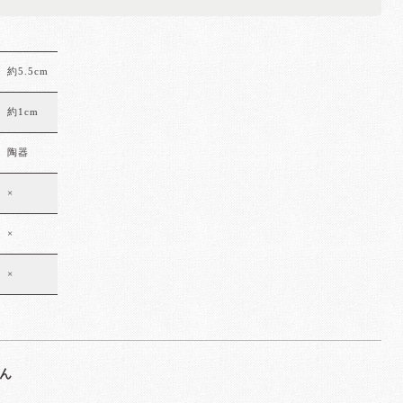
約5.5cm
約1cm
陶器
×
×
×
ん