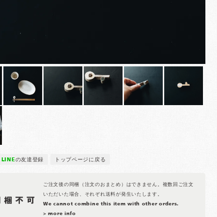
LINE
の友達登録
トップページに戻る
ご注文後の同梱（注文のおまとめ）はできません。複数回ご注文
いただいた場合、それぞれ送料が発生いたします。
We cannot combine this item with other orders.
> more info