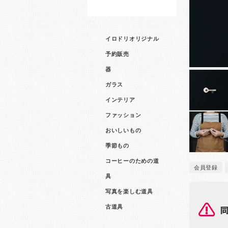
イロドリオリジナル
予約販売
器
ガラス
インテリア
ファッション
おいしいもの
季節もの
コーヒーのための道
会員登録
具
写真を楽しむ道具
古道具