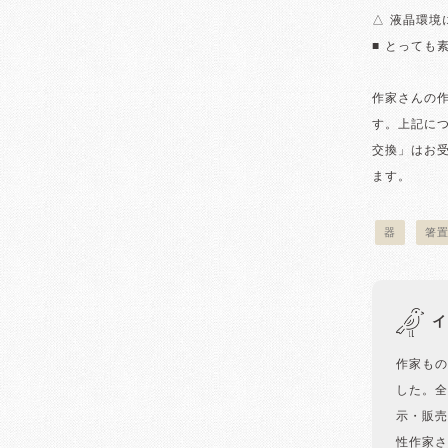
△ 液晶環
■ とっても
作家さんの
す。上記に
交換」はお
ます。
器
箸
イ
作家もの
した。全
示・販売
性作家さ