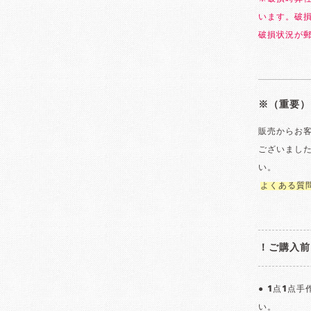
います。破
破損状況が
※（重要）
販売からお
ございまし
い。
よくある質
！ご購入前
● 1点1点
い。