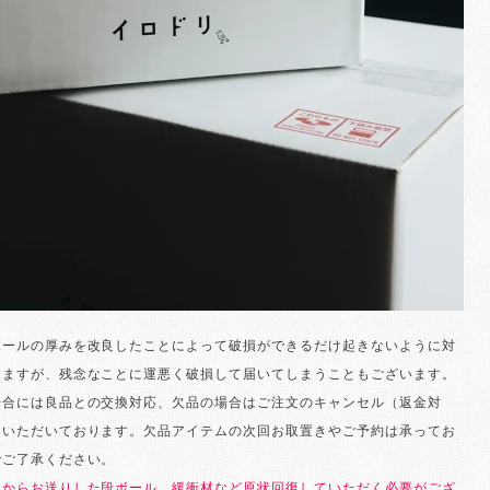
ボールの厚みを改良したことによって破損ができるだけ起きないように対
りますが、残念なことに運悪く破損して届いてしまうこともございます。
場合には良品との交換対応、欠品の場合はご注文のキャンセル（返金対
ていただいております。欠品アイテムの次回お取置きやご予約は承ってお
でご了承ください。
社からお送りした段ボール、緩衝材など原状回復していただく必要がござ