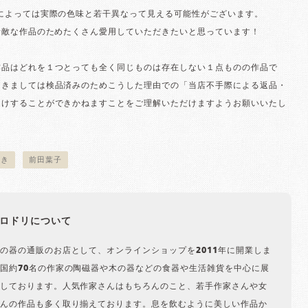
境によっては実際の色味と若干異なって見える可能性がございます。
素敵な作品のためたくさん愛用していただきたいと思っています！
作品はどれを１つとっても全く同じものは存在しない１点ものの作品で
つきましては検品済みのためこうした理由での「当店不手際による返品・
受けすることができかねますことをご理解いただけますようお願いいたし
置き
前田葉子
ロドリについて
の器の通販のお店として、オンラインショップを2011年に開業しま
国約70名の作家の陶磁器や木の器などの食器や生活雑貨を中心に展
しております。人気作家さんはもちろんのこと、若手作家さんや女
んの作品も多く取り揃えております。息を飲むように美しい作品か