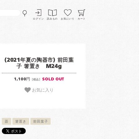
ログイン
読みもの
お気にいり
カート
(2021年夏の陶器市) 前田葉
子 箸置き M24g
1,100円
SOLD OUT
[税込]
お気に入り
器
箸置き
前田葉子