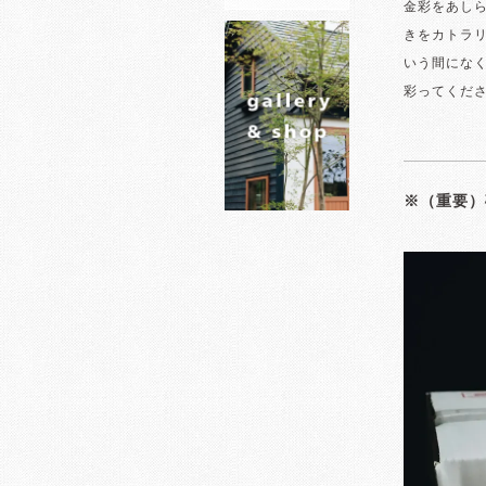
金彩をあし
きをカトラ
いう間にな
彩ってくだ
※（重要）