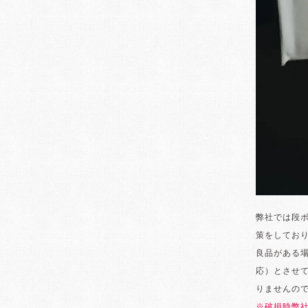
弊社では段
策をしてお
良品がある
応）とさせ
りませんの
※破損時弊