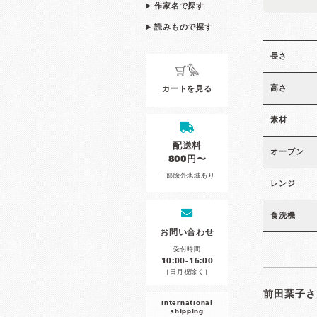
作家名で探す
読みもので探す
長さ
高さ
カートを見る
素材
配送料
オーブン
800円〜
一部除外地域あり
レンジ
食洗機
お問い合わせ
受付時間
10:00-16:00
［日月祝除く］
前田葉子さ
international
shipping