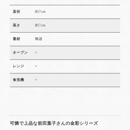
約7cm
直径
約7cm
高さ
陶器
素材
×
オーブン
×
レンジ
×
食洗機
可憐で上品な前田葉子さんの金彩シリーズ