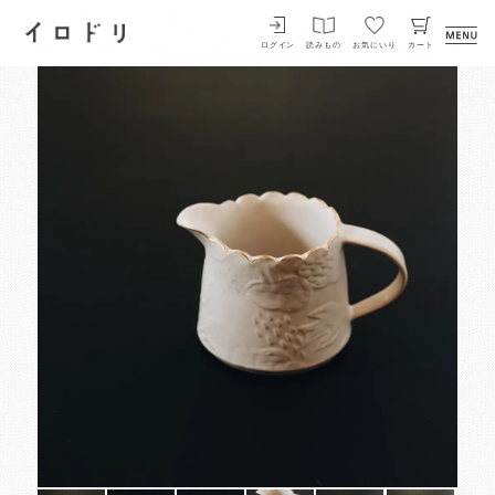
イロドリ
ログイン
読みもの
お気にいり
カート