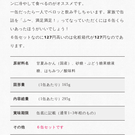
ンに冷やして食べるのがオススメです。
一缶だったら一人でペロッと飲み干しちゃいます。家族で缶
詰を「ふ〜、満足満足！」ってなっていただくには６缶くら
いあったほうがいいでしょう！
６缶セットなのに127円高いのは化粧箱代が127円なのであ
ります。
甘夏みかん（国産）、砂糖・ぶどう糖果糖液
原材料名
糖、はちみつ／酸味料
（1缶あたり）165g
固形量
（1缶あたり）295g
内容総量
缶底に記載（通常1~3年程のもの）
賞味期限
６缶セットです
その他