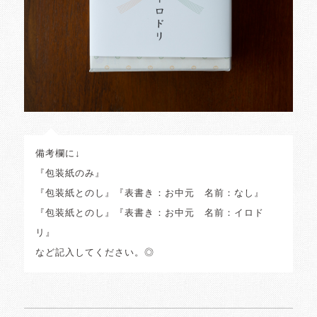
備考欄に↓
『包装紙のみ』
『包装紙とのし』『表書き：お中元 名前：なし』
『包装紙とのし』『表書き：お中元 名前：イロド
リ』
など記入してください。◎