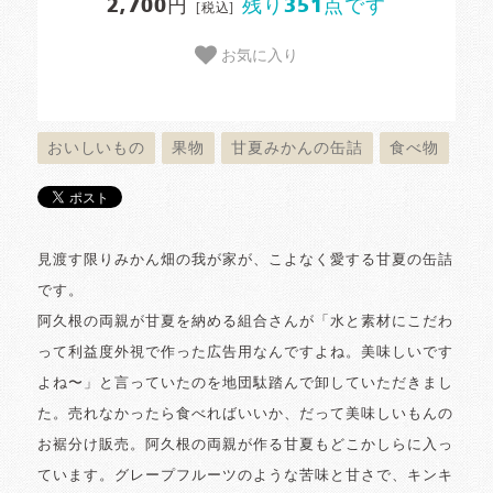
2,700円
残り351点です
[税込]
お気に入り
おいしいもの
果物
甘夏みかんの缶詰
食べ物
見渡す限りみかん畑の我が家が、こよなく愛する甘夏の缶詰
です。
阿久根の両親が甘夏を納める組合さんが「水と素材にこだわ
って利益度外視で作った広告用なんですよね。美味しいです
よね〜」と言っていたのを地団駄踏んで卸していただきまし
た。売れなかったら食べればいいか、だって美味しいもんの
お裾分け販売。阿久根の両親が作る甘夏もどこかしらに入っ
ています。グレープフルーツのような苦味と甘さで、キンキ