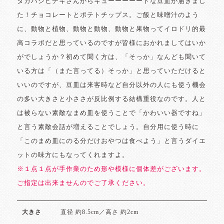
タカハシヒデキさんからキューーーーートな豆皿が届きまし
た！チョコレートとポテトチップス。ご飯と味噌汁のよう
に、動物と植物、動物と動物、動物と果物ってイロドリ的最
高コラボだと思っているのですが皆様におかれましてはいか
がでしょうか？初めて聞く方は、「そっか」なんども聞いて
いる方は「（また言ってる）そっか」と思っていただけると
いいのですが、豆皿は来客時など自分以外の人にも使う機会
の多い大きさと小ささが反比例する結構重役なのです。人と
は被らない素敵なまめ皿を使うことで「かわいい器ですね」
と言う素敵会話が増えることでしょう。自分用に使う時に
「このまめ皿にのる分だけおやつは食べよう」と言うダイエ
ットの味方にもなってくれますよ。
※１点１点が手作業のため形や模様に個体差がございます。
ご指定は出来ませんのでご了承ください。
直径 約8.5cm／高さ 約2cm
大きさ