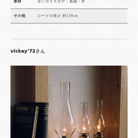
古いガラスホヤ・真鍮・木
素材
コードの長さ 約150cm
その他
vickey’72さん