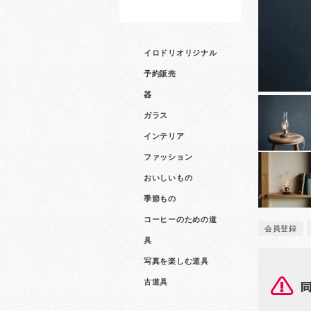
イロドリオリジナル
予約販売
器
ガラス
インテリア
ファッション
おいしいもの
季節もの
コーヒーのための道
会員登録
具
写真を楽しむ道具
古道具