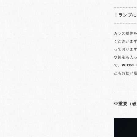
！ランプに
ガラス単体
くださいま
っております
や気泡も入っ
で、wired
どもお使い
※重要（破