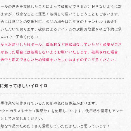
ボールの厚みを改良したことによって破損ができるだけ起きないように対
りますが、残念なことに運悪く破損して届いてしまうこともございます。
場合には良品との交換対応、欠品の場合はご注文のキャンセル（返金対
ていただいております。破損によるアイテムの次回お取置きやご予約は承
せんのでご了承ください。
社からお送りした段ボール、緩衝材など原状回復していただく必要がござ
損があった場合には破棄しないようお願いいたします。破棄された場合、
郵送中と断定できないため補償をいたしかねますのでご注意ください。
に知ってほしいイロイロ
が手作業で制作されているため形や色に個体差があります。
ィークのガラスや土台（陶部分）を使用しています。使用感や傷等もアンテ
さとしてお楽しみください。
素敵な作品のためたくさん愛用していただきたいと思っています！