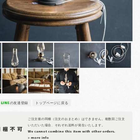
LINE
の友達登録
トップページに戻る
ご注文後の同梱（注文のおまとめ）はできません。複数回ご注文
いただいた場合、それぞれ送料が発生いたします。
We cannot combine this item with other orders.
> more info