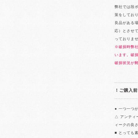
弊社では段
策をしてお
良品がある
応）とさせ
っておりま
※破損時弊
います。破
破損状況が
！ご購入前
● 一つ一つ
△ アンテ
ィークの良
■ とっても