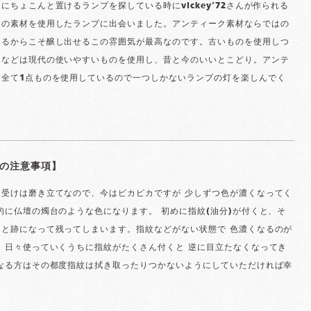
にちょこんと置けるランプを探している時にvickey’72さんが作られる
クの素材を使用したランプに出会いました。アンティーク素材ならではの
あるからこそ醸し出せるこの雰囲気が最高なのです。古いものを使用しつ
チなどは現代の使いやすいものを使用し、昔と今のいいとこどり。アンテ
は全て1点ものを使用しているので一つしかないランプの灯を楽しんでく
の注意事項】
ス受けは磨き立てなので、今はピカピカですが 少しずつ色が濃くなってく
的に仏壇の燭台のような色になります。 初めに指紋(油分)が付くと、そ
りと跡になって残ってしまいます。指紋などがない状態で 色濃くなるのが
 日々使っていくうちに指紋がたくさん付くと 逆に目立たなくなってき
になる方はその都度指紋は拭き取ったりつかないようにしていただければ幸