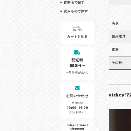
作家名で探す
読みもので探す
高さ
使用電球
カートを見る
素材
配送料
その他
800円〜
一部除外地域あり
vickey’
お問い合わせ
受付時間
10:00-16:00
［日月祝除く］
international
shipping