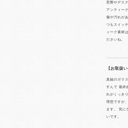
窓際やデスク
アンティー
傷や汚れが
つもスイッ
ィーク素材
ださいね。
【お取扱い
真鍮のガラ
すんで 最終
れがくっき
理想ですが、
ます。 気
いです。