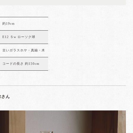
約19cm
E12 ５w ローソク球
古いガラスホヤ・真鍮・木
コードの長さ 約150cm
72さん