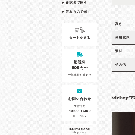
作家名で探す
読みもので探す
高さ
使用電球
カートを見る
素材
配送料
その他
800円〜
一部除外地域あり
vickey’
お問い合わせ
受付時間
10:00-16:00
［日月祝除く］
international
shipping