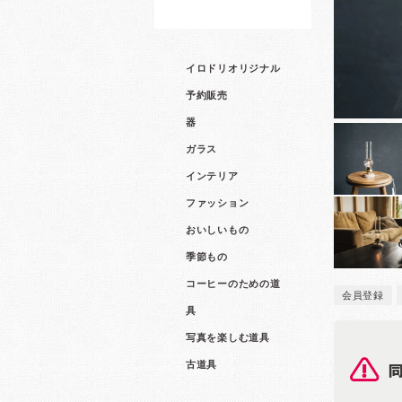
イロドリオリジナル
予約販売
器
ガラス
インテリア
ファッション
おいしいもの
季節もの
コーヒーのための道
会員登録
具
写真を楽しむ道具
古道具