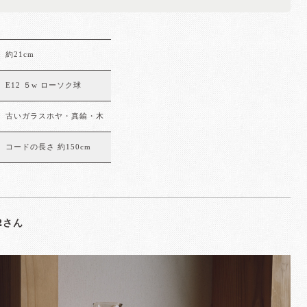
約21cm
E12 ５w ローソク球
古いガラスホヤ・真鍮・木
コードの長さ 約150cm
72さん