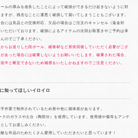
ボールの厚みを改良したことによって破損ができるだけ起きないように対
りますが、残念なことに運悪く破損して届いてしまうこともございます。
場合には良品との交換対応、欠品の場合はご注文のキャンセル（返金対
ていただいております。破損によるアイテムの次回お取置きやご予約は承
せんのでご了承ください。
社からお送りした段ボール、緩衝材など原状回復していただく必要がござ
損があった場合には破棄しないようお願いいたします。破棄された場合、
郵送中と断定できないため補償をいたしかねますのでご注意ください。
に知ってほしいイロイロ
が手作業で制作されているため形や色に個体差があります。
ィークのガラスや土台（陶部分）を使用しています。使用感や傷等もアンテ
さとしてお楽しみください。
素敵な作品のためたくさん愛用していただきたいと思っています！