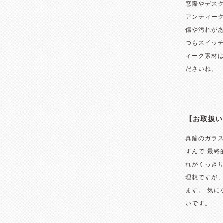
窓際やデスク
アンティー
傷や汚れが
つもスイッ
ィーク素材
ださいね。
【お取扱い
真鍮のガラ
すんで 最終
れがくっき
理想ですが、
ます。 気
いです。