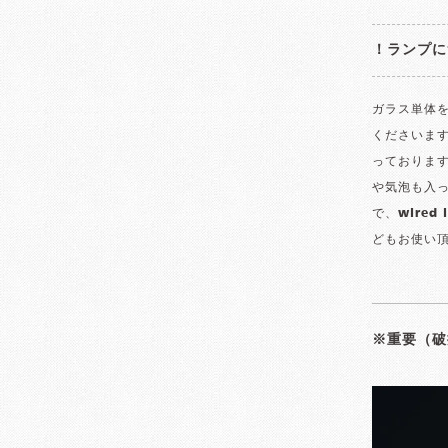
！ランプに
ガラス単体
くださいま
っております
や気泡も入っ
で、wired
どもお使い
※重要（破