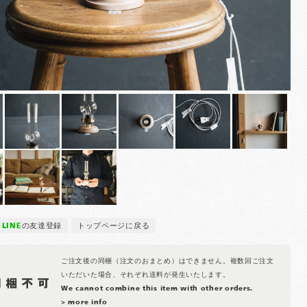
LINE
の友達登録
トップページに戻る
ご注文後の同梱（注文のおまとめ）はできません。複数回ご注文
いただいた場合、それぞれ送料が発生いたします。
We cannot combine this item with other orders.
> more info