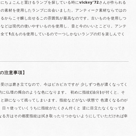
にちょこんと置けるランプを探している時にvickey’72さんが作られる
クの素材を使用したランプに出会いました。アンティーク素材ならではの
あるからこそ醸し出せるこの雰囲気が最高なのです。古いものを使用しつ
チなどは現代の使いやすいものを使用し、昔と今のいいとこどり。アンテ
は全て1点ものを使用しているので一つしかないランプの灯を楽しんでく
の注意事項】
ス受けは磨き立てなので、今はピカピカですが 少しずつ色が濃くなってく
的に仏壇の燭台のような色になります。 初めに指紋(油分)が付くと、そ
りと跡になって残ってしまいます。指紋などがない状態で 色濃くなるのが
 日々使っていくうちに指紋がたくさん付くと 逆に目立たなくなってき
になる方はその都度指紋は拭き取ったりつかないようにしていただければ幸