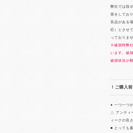
弊社では段
策をしてお
良品がある
応）とさせ
っておりま
※破損時弊
います。破
破損状況が
！ご購入前
● 一つ一つ
△ アンテ
ィークの良
■ とっても