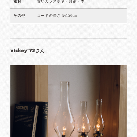
古いガラスホヤ・真鍮・木
素材
コードの長さ 約150cm
その他
vickey’72さん