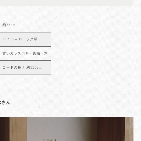
約23cm
E12 ５w ローソク球
古いガラスホヤ・真鍮・木
コードの長さ 約150cm
72さん