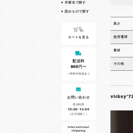
作家名で探す
読みもので探す
高さ
使用電球
カートを見る
素材
配送料
その他
800円〜
一部除外地域あり
vickey’
お問い合わせ
受付時間
10:00-16:00
［日月祝除く］
international
shipping