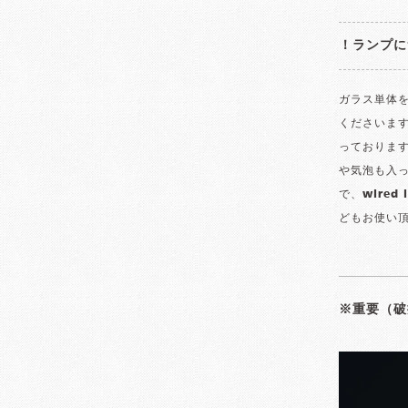
！ランプに
ガラス単体
くださいま
っております
や気泡も入っ
で、wired
どもお使い
※重要（破