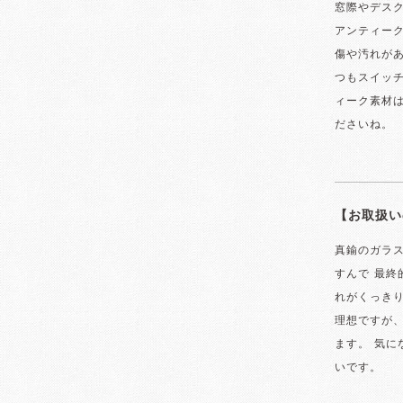
窓際やデスク
アンティー
傷や汚れが
つもスイッ
ィーク素材
ださいね。
【お取扱い
真鍮のガラ
すんで 最終
れがくっき
理想ですが、
ます。 気
いです。