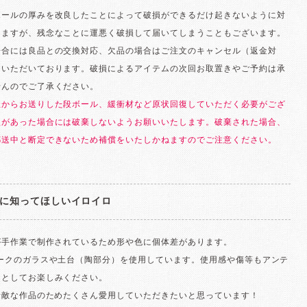
ボールの厚みを改良したことによって破損ができるだけ起きないように対
りますが、残念なことに運悪く破損して届いてしまうこともございます。
場合には良品との交換対応、欠品の場合はご注文のキャンセル（返金対
ていただいております。破損によるアイテムの次回お取置きやご予約は承
せんのでご了承ください。
社からお送りした段ボール、緩衝材など原状回復していただく必要がござ
損があった場合には破棄しないようお願いいたします。破棄された場合、
郵送中と断定できないため補償をいたしかねますのでご注意ください。
に知ってほしいイロイロ
が手作業で制作されているため形や色に個体差があります。
ィークのガラスや土台（陶部分）を使用しています。使用感や傷等もアンテ
さとしてお楽しみください。
素敵な作品のためたくさん愛用していただきたいと思っています！