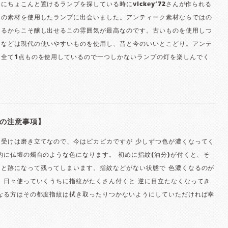
にちょこんと置けるランプを探している時にvickey’72さんが作られる
クの素材を使用したランプに出会いました。アンティーク素材ならではの
あるからこそ醸し出せるこの雰囲気が最高なのです。古いものを使用しつ
チなどは現代の使いやすいものを使用し、昔と今のいいとこどり。アンテ
は全て1点ものを使用しているので一つしかないランプの灯を楽しんでく
の注意事項】
ス受けは磨き立てなので、今はピカピカですが 少しずつ色が濃くなってく
的に仏壇の燭台のような色になります。 初めに指紋(油分)が付くと、そ
りと跡になって残ってしまいます。指紋などがない状態で 色濃くなるのが
 日々使っていくうちに指紋がたくさん付くと 逆に目立たなくなってき
になる方はその都度指紋は拭き取ったりつかないようにしていただければ幸