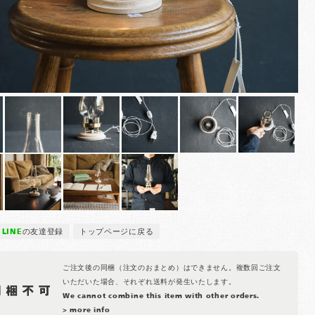
LINE
の友達登録
トップページに戻る
ご注文後の同梱（注文のおまとめ）はできません。複数回ご注文
いただいた場合、それぞれ送料が発生いたします。
We cannot combine this item with other orders.
> more info