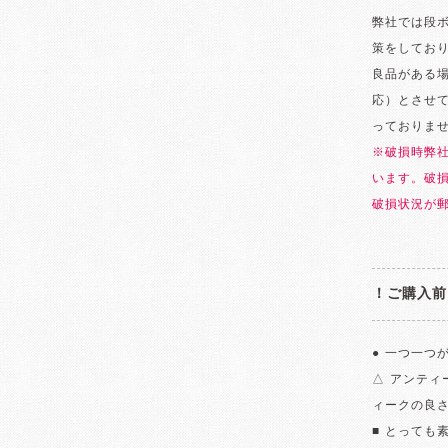
弊社では段
策をしてお
良品がある
応）とさせ
っておりま
※破損時弊
います。破
破損状況が
！ご購入前
● 一つ一つ
△ アンテ
ィークの良
■ とっても