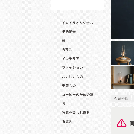
イロドリオリジナル
予約販売
器
ガラス
インテリア
ファッション
おいしいもの
季節もの
コーヒーのための道
会員登録
具
写真を楽しむ道具
古道具