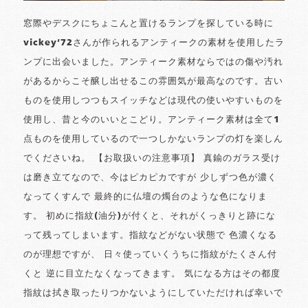
窓際やデスクにちょこんと置けるランプを探している時に
vickey’72さんが作られるアンティークの素材を使用したラ
ンプに出会いました。アンティーク素材ならではの傷や汚れ
があるからこそ醸し出せるこの雰囲気が最高なのです。古い
ものを使用しつつもスイッチなどは現代の使いやすいものを
使用し、昔と今のいいとこどり。アンティーク素材は全て1
点ものを使用しているので一つしかないランプの灯を楽しん
でくださいね。 【お取扱いの注意事項】 真鍮のガラス受け
は磨き立てなので、今はピカピカですが 少しずつ色が濃く
なってくすんで 最終的に仏壇の燭台のような色になりま
す。 初めに指紋(油分)が付くと、それがくっきりと跡にな
って残ってしまいます。指紋などがない状態で 色濃くなる
のが理想ですが、 日々使っていくうちに指紋がたくさん付
くと 逆に目立たなくなってきます。 気になる方はその都度
指紋は拭き取ったりつかないようにしていただければ幸いで