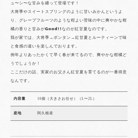
ュ〜シ〜な甘みを纏って登場です！
大将季やスイートスプリングのように甘いみかんというよ
り、グレープフルーツのような程よい苦味の中に爽やかな柑
橘の香りと甘みがGood!!なのが紅甘夏なのです。
我が家では、大将季→ボンタン→紅甘夏とルーティーンで味
と食感の違いを楽しんでおります。
例年よりあったかくて早く春が来てるので、爽やかな柑橘ど
うでしょうか！
ここだけの話、実家のお父さん紅甘夏を育てるのが一番得意
なんです。
16個（大きさお任せ）（L〜2L）
内容量
阿久根産
産地