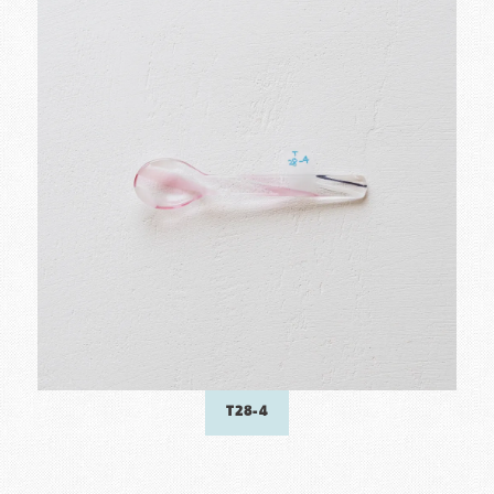
T28-4