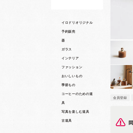
イロドリオリジナル
予約販売
器
ガラス
インテリア
ファッション
おいしいもの
季節もの
コーヒーのための道
会員登録
具
写真を楽しむ道具
古道具