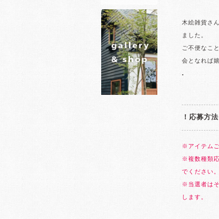
木絵雑貨さん
ました。
ご不便なこ
会となれば
.
！応募方法
※アイテム
※複数種類
でください
※当選者は
します。