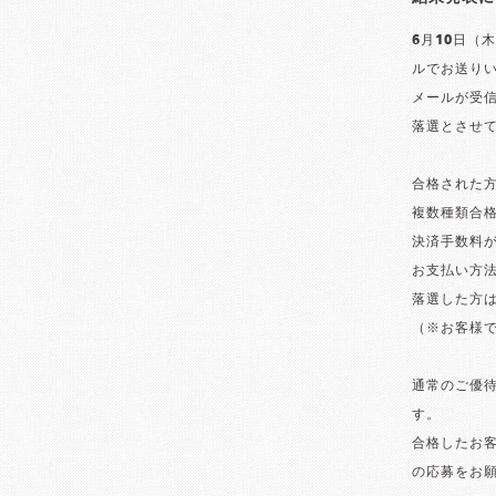
6月10日（
ルでお送り
メールが受
落選とさせて
合格された
複数種類合
決済手数料
お支払い方法
落選した方は
（※お客様て
通常のご優
す。
合格したお客
の応募をお