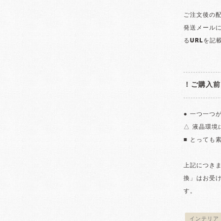
ご注文後の
発送メールに
るURLを記
！ご購入前
● 一つ一つ
△ 液晶環
■ とっても
上記につき
換」はお受
す。
インテリア