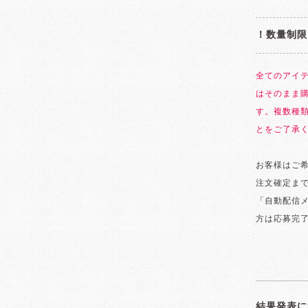
！数量制限
全てのアイ
はそのまま
す。複数種
とをご了承
お客様はご希
注文確定まて
「自動配信メ
方は応募完了
結果発表に