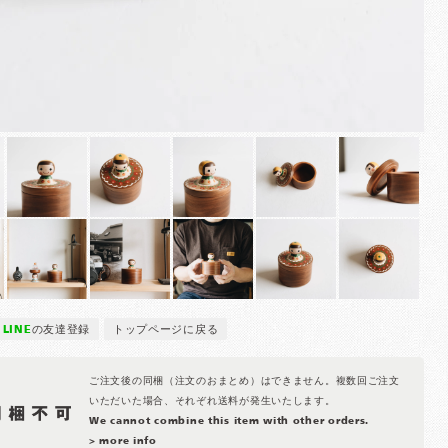
LINE
の友達登録
トップページに戻る
ご注文後の同梱（注文のおまとめ）はできません。複数回ご注文
いただいた場合、それぞれ送料が発生いたします。
We cannot combine this item with other orders.
> more info