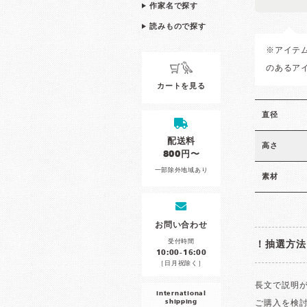
作家名で探す
読みもので探す
※アイテ
のあるア
カートを見る
直径
配送料
高さ
800円〜
一部除外地域あり
素材
お問い合わせ
受付時間
！抽選方法
10:00-16:00
［日月祝除く］
長文で説明が
international
shipping
ご購入を検