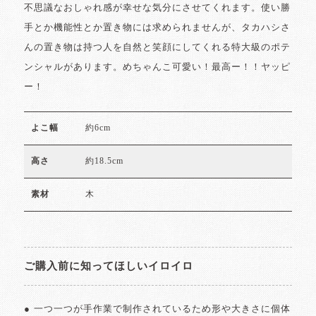
不思議なおしゃれ感が幸せな気分にさせてくれます。使い勝
手とか機能性とか置き物には求められませんが、タカハシさ
んの置き物は持つ人を自然と笑顔にしてくれる特大級のポテ
ンシャルがあります。めちゃんこ可愛い！最高ー！！ヤッピ
ー！
約6cm
よこ幅
約18.5cm
高さ
木
素材
ご購入前に知ってほしいイロイロ
● 一つ一つが手作業で制作されているため形や大きさに個体