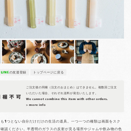
LINE
の友達登録
トップページに戻る
ご注文後の同梱（注文のおまとめ）はできません。複数回ご注文
いただいた場合、それぞれ送料が発生いたします。
We cannot combine this item with other orders.
> more info
ても1つとない自分だけだけの生活の道具。一つ一つの種類は画面をスク
ご確認ください。半透明のガラスの反射が見る場所やジャムや飲み物の色