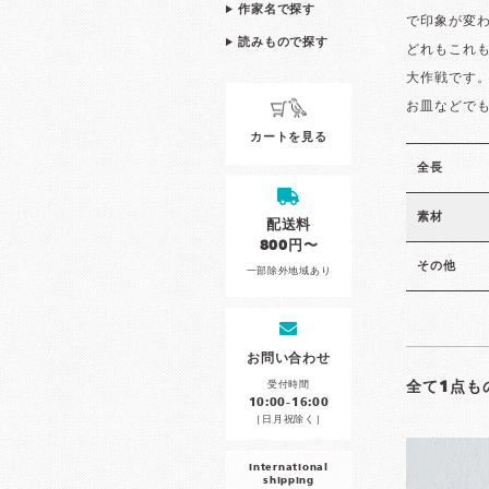
作家名で探す
で印象が変
読みもので探す
どれもこれ
大作戦です
お皿などで
カートを見る
全長
素材
配送料
800円〜
その他
一部除外地域あり
お問い合わせ
受付時間
全て1点も
10:00-16:00
［日月祝除く］
international
shipping