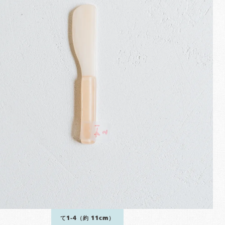
て1-4（約 11cm）