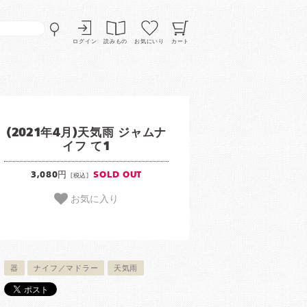
ログイン
読みもの
お気にいり
カート
(2021年4月)天気雨 ジャムナ
イフ て1
3,080円
SOLD OUT
[税込]
お気に入り
器
ナイフ／マドラー
天気雨