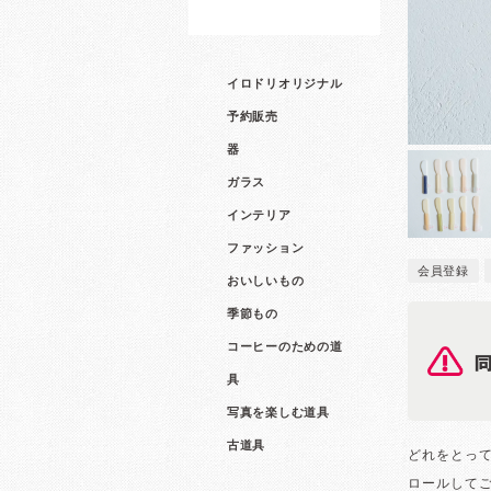
イロドリオリジナル
予約販売
器
ガラス
インテリア
ファッション
会員登録
おいしいもの
季節もの
コーヒーのための道
具
写真を楽しむ道具
古道具
どれをとっ
ロールして