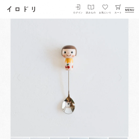
イロドリ
ログイン
読みもの
お気にいり
カート