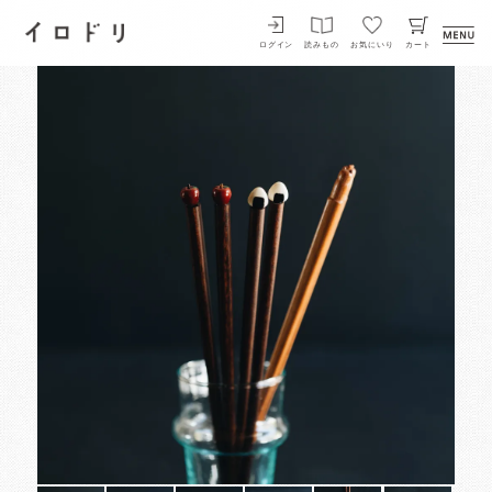
イロドリ
ログイン
読みもの
お気にいり
カート