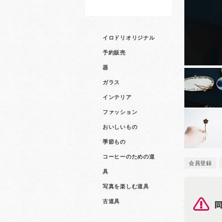
イロドリオリジナル
予約販売
器
ガラス
インテリア
ファッション
おいしいもの
季節もの
コーヒーのための道
会員登録
具
写真を楽しむ道具
古道具