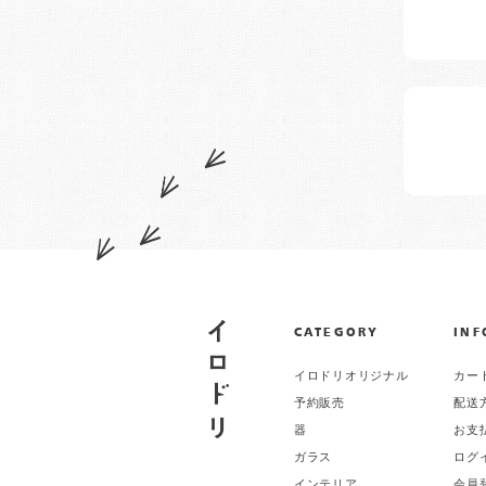
CATEGORY
INF
イロドリオリジナル
カー
予約販売
配送
器
お支
ガラス
ログ
インテリア
会員