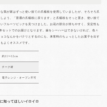
きな我が家はずっと使い捨ての爪楊枝を使用していましたが、そろそろ爪
業しよう、「普通の爪楊枝に戻ります」と爪楊枝をそっと置き、使い捨て
愛いフルーツピックを見つけました。お花の部分が持ちやすく、安定性も
5本セットでのお届けとなります。歯をシーハーはできないけれど、色々
チョコなんかをパクリとするのにも、来客時のちょっとしたお菓子を出す
目もよくオススメです。
約11〜12cm
チーク材
電子レンジ・オーブン不可
に知ってほしいイロイロ