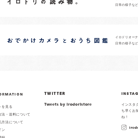
日常の様子な
イロドリオー
日常の様子な
TWITTER
INSTA
ORMATION
Tweets by irodoristore
インスタ
トを見る
ち早くお
方法・送料について
ね！
払方法について
irod
イン
登録