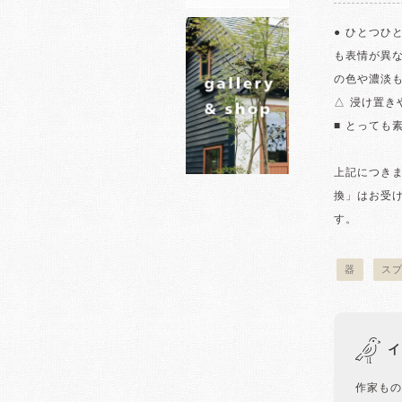
● ひとつひ
も表情が異
の色や濃淡
△ 浸け置
■ とっても
上記につき
換」はお受
す。
器
ス
イ
作家もの