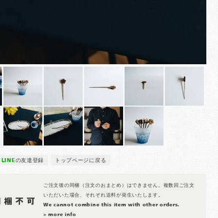
LINE
の友達登録
トップページに戻る
ご注文後の同梱（注文のおまとめ）はできません。複数回ご注文
いただいた場合、それぞれ送料が発生いたします。
We cannot combine this item with other orders.
> more info