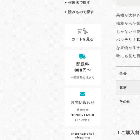
作家名で探す
読みもので探す
果物が大好
楊枝から卒
じゃない可
カートを見る
バッチリ！
な果物や生
時にも見た
配送料
800円〜
全長
一部除外地域あり
素材
その他
お問い合わせ
受付時間
10:00-16:00
［日月祝除く］
！ご購入前
international
shipping