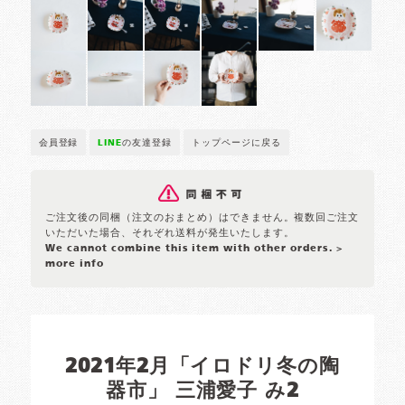
会員登録
LINE
の友達登録
トップページに戻る
ご注文後の同梱（注文のおまとめ）はできません。複数回ご注文
いただいた場合、それぞれ送料が発生いたします。
We cannot combine this item with other orders.
>
more info
2021年2月「イロドリ冬の陶
器市」 三浦愛子 み2