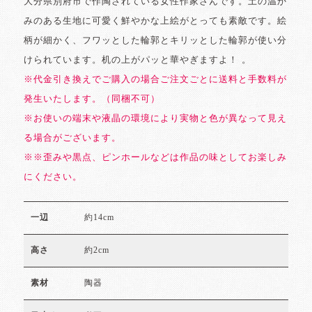
大分県別府市で作陶されている女性作家さんです。土の温か
みのある生地に可愛く鮮やかな上絵がとっても素敵です。絵
柄が細かく、フワッとした輪郭とキリッとした輪郭が使い分
けられています。机の上がパッと華やぎますよ！ 。
※代金引き換えでご購入の場合ご注文ごとに送料と手数料が
発生いたします。（同梱不可）
※お使いの端末や液晶の環境により実物と色が異なって見え
る場合がございます。
※※歪みや黒点、ピンホールなどは作品の味としてお楽しみ
にください。
約14cm
一辺
約2cm
高さ
陶器
素材