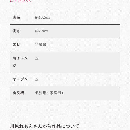
にください。
約18.5cm
直径
約2.5cm
高さ
半磁器
素材
△
電子レン
ジ
△
オーブン
業務用× 家庭用○
食洗機
川原れもんさんから作品について