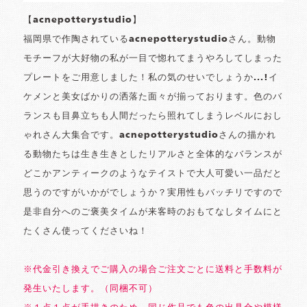
【acnepotterystudio】
福岡県で作陶されているacnepotterystudioさん。動物
モチーフが大好物の私が一目で惚れてまうやろしてしまった
プレートをご用意しました！私の気のせいでしょうか...!イ
ケメンと美女ばかりの洒落た面々が揃っております。色のバ
ランスも目鼻立ちも人間だったら照れてしまうレベルにおし
ゃれさん大集合です。acnepotterystudioさんの描かれ
る動物たちは生き生きとしたリアルさと全体的なバランスが
どこかアンティークのようなテイストで大人可愛い一品だと
思うのですがいかがでしょうか？実用性もバッチリですので
是非自分へのご褒美タイムが来客時のおもてなしタイムにと
たくさん使ってくださいね！
※代金引き換えでご購入の場合ご注文ごとに送料と手数料が
発生いたします。（同梱不可）