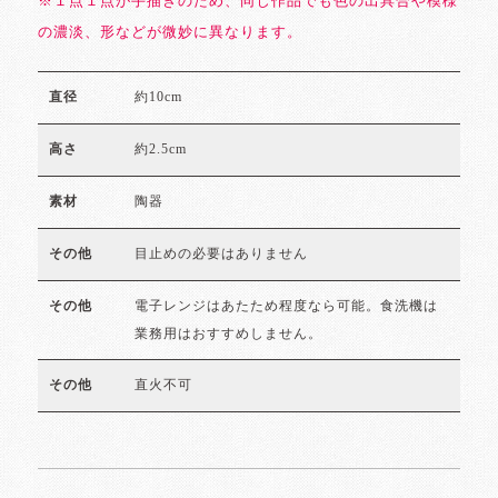
※１点１点が手描きのため、同じ作品でも色の出具合や模様
の濃淡、形などが微妙に異なります。
約10cm
直径
約2.5cm
高さ
陶器
素材
目止めの必要はありません
その他
電子レンジはあたため程度なら可能。食洗機は
その他
業務用はおすすめしません。
直火不可
その他