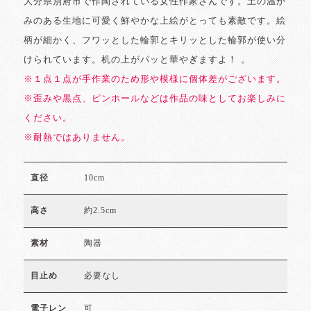
大分県別府市で作陶されている女性作家さんです。土の温か
みのある生地に可愛く鮮やかな上絵がとっても素敵です。絵
柄が細かく、フワッとした輪郭とキリッとした輪郭が使い分
けられています。机の上がパッと華やぎますよ！ 。
※１点１点が手作業のため形や模様に個体差がございます。
※歪みや黒点、ピンホールなどは作品の味としてお楽しみに
ください。
※耐熱ではありません。
10cm
直径
約2.5cm
高さ
陶器
素材
必要なし
目止め
可
電子レン