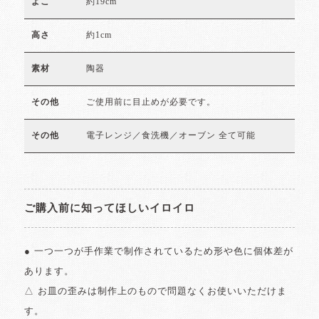
約19cm
よこ
約1cm
高さ
陶器
素材
ご使用前に目止めが必要です。
その他
電子レンジ／食洗機／オーブン 全て可能
その他
ご購入前に知ってほしいイロイロ
● 一つ一つが手作業で制作されているため形や色に個体差が
あります。
△ お皿の歪みは制作上のもので問題なくお使いいただけま
す。