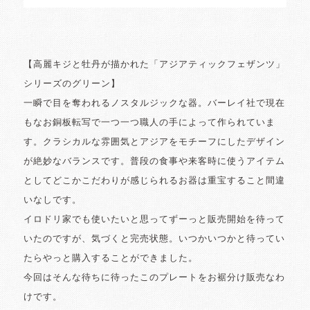
【高麗キジと牡丹が描かれた「アジアティックフェザンツ」
シリーズのグリーン】
一瞬で目を奪われるノスタルジックな器。バーレイ社で現在
もなお銅板転写で一つ一つ職人の手によって作られていま
す。クラシカルな雰囲気とアジアをモチーフにしたデザイン
が絶妙なバランスです。普段の食事や来客時に使うアイテム
としてどこかこだわりが感じられるお器は重宝すること間違
いなしです。
イロドリ家でも使いたいと思ってずーっと販売開始を待って
いたのですが、気づくと完売状態。いつかいつかと待ってい
たらやっと購入することができました。
今回はそんな待ちに待ったこのプレートをお裾分け販売なわ
けです。